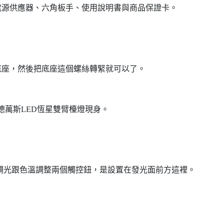
電源供應器、六角板手、使用說明書與商品保證卡。
底座，然後把底座這個螺絲轉緊就可以了。
朗德萬斯LED恆星雙臂檯燈現身。
/調光跟色溫調整兩個觸控鈕，是設置在發光面前方這裡。