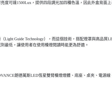
射亮度可達1500Lux，提供四段調光加四種色溫，因此外盒背面上
ht Guide Technology），而這個技術，搭配燈罩與高品質L
減到最低，讓使用者在使用檯燈閱讀時能更為舒適。
VANCE朗德萬斯LED恆星雙臂檯燈燈體、底座、桌夾、電源線