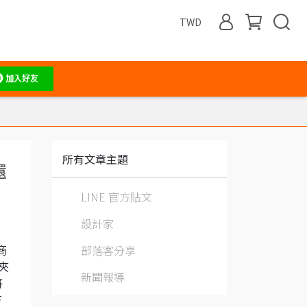
TWD
所有文章主題
還
LINE 官方貼文
設計家
部落客分享
商
夾
新聞報導
將
方