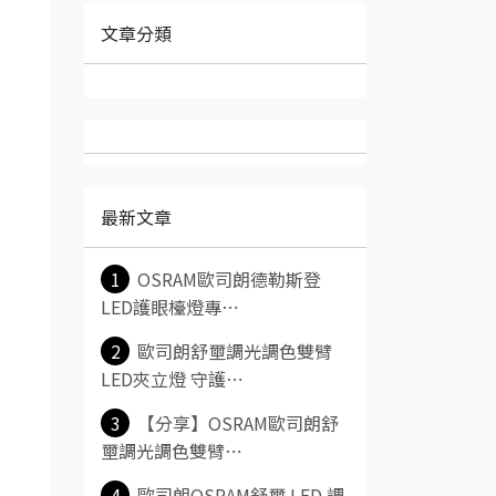
文章分類
最新文章
1
OSRAM歐司朗德勒斯登
LED護眼檯燈專⋯
2
歐司朗舒壐調光調色雙臂
LED夾立燈 守護⋯
3
【分享】OSRAM歐司朗舒
壐調光調色雙臂⋯
4
歐司朗OSRAM舒壐 LED 調