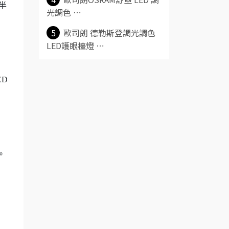
半
光調色 ⋯
5
歐司朗 德勒斯登調光調色
LED護眼檯燈 ⋯
ED
。