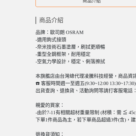
商品介紹
商品介紹
品牌：歐司朗 OSRAM
-適用鉤式接頭
-奈米技術石墨塗層，刷拭更順暢
-重型全鋼框架，耐用穩定
-空氣力學設計，穩定、俐落擦拭
本旗艦店由台灣總代理凌騰科技經營，商品資
☎️ 客服時間週一至週五(9:30~12:00 13:30~1
出貨查詢、退換貨、活動詢問等請打客服電話：0800
親愛的買家：
-由於7-11有相關超材重量限制 (材積：需 ≦ 4
下單1件商品為主，若下單商品超過3件(含)，
退換貨須知：