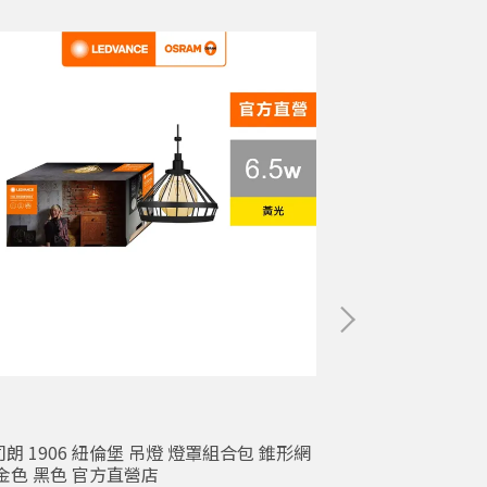
朗 1906 紐倫堡 吊燈 燈罩組合包 錐形網
OSRAM 歐司朗 O
 金色 黑色 官方直營店