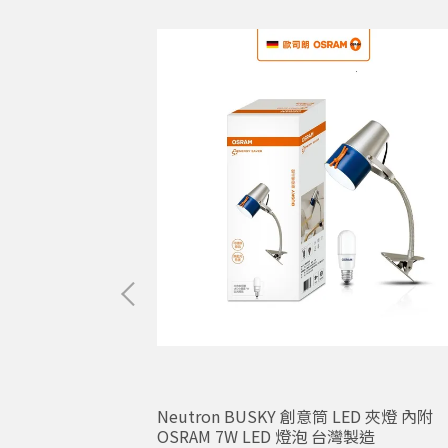
rZing 安隨行 空
Neutron BUSKY 創意筒 LED 夾燈 內附
家用 官方直營店
OSRAM 7W LED 燈泡 台灣製造