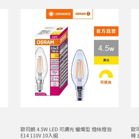
歐司朗 4.5W LED 可調光 蠟燭型 燈絲燈泡
歐司
E14 110V 10入組
線