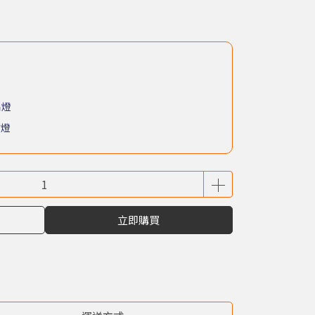
扇燈
營燈
立即購買