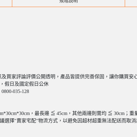
規格說明
訊及買家評論評價公開透明，產品皆提供完善保固，讓你購買安
7:30)，假日及國定假日公休
-035-128
5cm*30cm*30cm，最長邊 ≦ 45cm，其他兩邊則需均 ≦ 30
建議選擇"賣家宅配"物流方式，以避免因超材超重無法配送而取