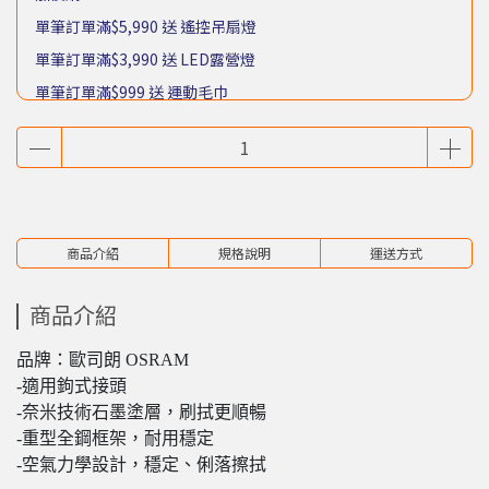
單筆訂單滿$5,990 送 遙控吊扇燈
單筆訂單滿$3,990 送 LED露營燈
單筆訂單滿$999 送 運動毛巾
單筆訂單滿$399 送 木漿海綿
商品介紹
規格說明
運送方式
商品介紹
品牌：歐司朗 OSRAM
-適用鉤式接頭
-奈米技術石墨塗層，刷拭更順暢
-重型全鋼框架，耐用穩定
-空氣力學設計，穩定、俐落擦拭