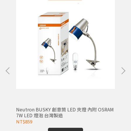
0-
Neutron BUSKY 創意筒 LED 夾燈 內附 OSRAM
歐司
7W LED 燈泡 台灣製造
11
NT$859
NT