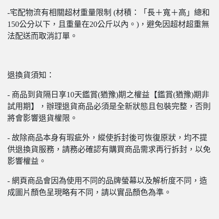
-宅配物流有相關超材重量限制 (材積：「長＋寬＋高」總和
150公分以下，且重量在20公斤以內。)，避免因超材超重無
法配送而取消訂單。
退換貨須知：
- 商品到貨隔日享10天鑑賞(猶豫)期之權益【鑑賞(猶豫)期非
試用期】，辦理退貨商品必須是全新狀態且包裝完整，否則
將會影響退貨權限。
- 故除商品本身有瑕疵外，縱使拆封後可恢復原狀，均不提
供退換貨服務，請務必確認有購買商品需求再行拆封，以免
影響權益。
- 網頁商品會因為使用不同的品牌螢幕以及解析度不同，造
成圖片顏色呈現略有不同，請以實品顏色為準。