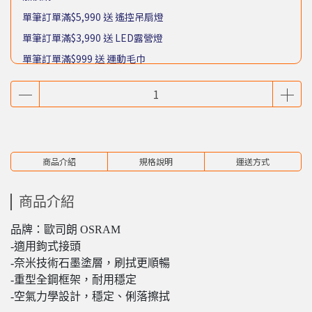
單筆訂單滿$5,990 送 遙控吊扇燈
單筆訂單滿$3,990 送 LED露營燈
單筆訂單滿$999 送 運動毛巾
單筆訂單滿$399 送 木漿海綿
商品介紹
規格說明
運送方式
商品介紹
品牌：歐司朗 OSRAM
-適用鉤式接頭
-奈米技術石墨塗層，刷拭更順暢
-重型全鋼框架，耐用穩定
-空氣力學設計，穩定、俐落擦拭