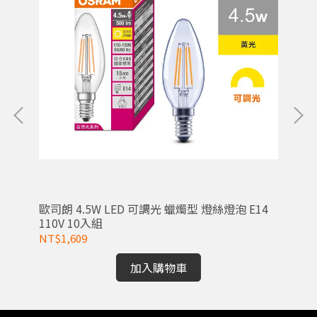
0-
歐司朗 4.5W LED 可調光 蠟燭型 燈絲燈泡 E14
OS
110V 10入組
NT$1,609
NT
加入購物車