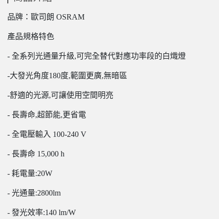
品牌：歐司朗 OSRAM
產品規格特色
- 全系列光通量升級,可完全替代對應功率段的白熾燈
-大發光角度180度,範圍更廣,無暗區
-舒適的光源,可讓使用空間明亮
- 長壽命,超節能,更省電
- 全電壓輸入 100-240 V
- 長壽命 15,000 h
- 耗電量:20W
- 光通量:2800lm
- 發光效率:140 lm/W